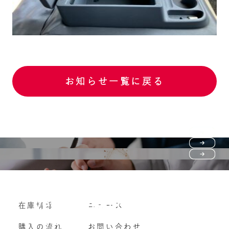
お知らせ一覧に戻る
Purchase flow
FAQ
購入の流れ
Vehicle purchase
在庫情報
ニュース
よくいただくご質問
車両買い取り
購入の流れ
お問い合わせ