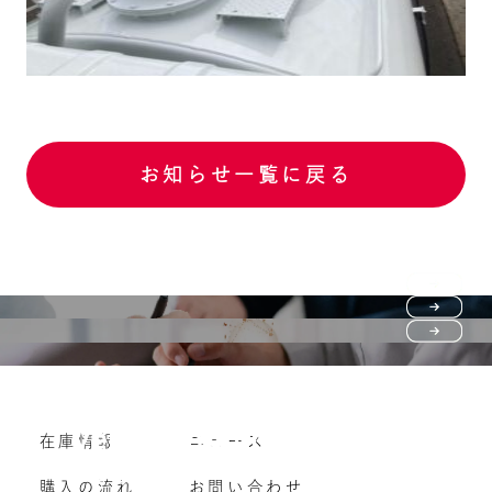
お知らせ一覧に戻る
Purchase flow
FAQ
購入の流れ
Vehicle purchase
在庫情報
ニュース
よくいただくご質問
車両買い取り
購入の流れ
お問い合わせ