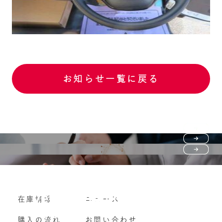
お知らせ一覧に戻る
Purchase flow
FAQ
購入の流れ
Vehicle purchase
在庫情報
ニュース
よくいただくご質問
車両買い取り
購入の流れ
お問い合わせ