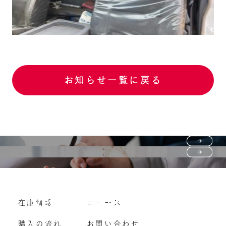
お知らせ一覧に戻る
Purchase flow
FAQ
購入の流れ
Vehicle purchase
在庫情報
ニュース
よくいただくご質問
車両買い取り
購入の流れ
お問い合わせ