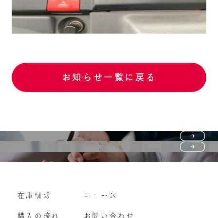
お知らせ一覧に戻る
Purchase flow
FAQ
購入の流れ
Vehicle purchase
在庫情報
ニュース
よくいただくご質問
車両買い取り
購入の流れ
お問い合わせ