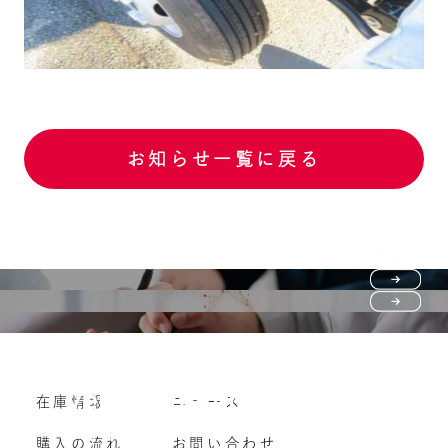
お知らせ一覧に戻る
Purchase flow
FAQ
購入の流れ
Vehicle purchase
在庫情報
ニュース
よくいただくご質問
車両買い取り
購入の流れ
お問い合わせ