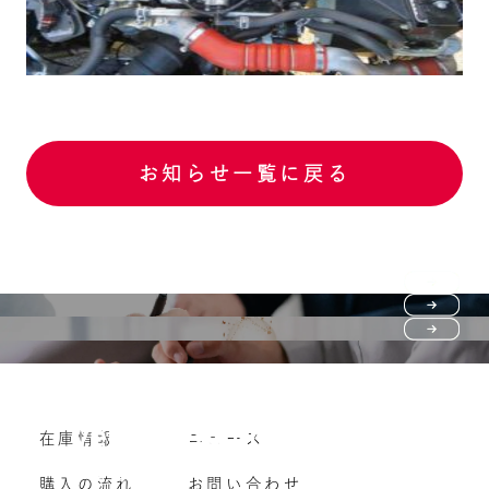
お知らせ一覧に戻る
Purchase flow
FAQ
購入の流れ
Vehicle purchase
在庫情報
ニュース
よくいただくご質問
車両買い取り
購入の流れ
お問い合わせ