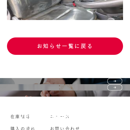
お知らせ一覧に戻る
Purchase flow
FAQ
購入の流れ
Vehicle purchase
在庫情報
ニュース
よくいただくご質問
車両買い取り
購入の流れ
お問い合わせ