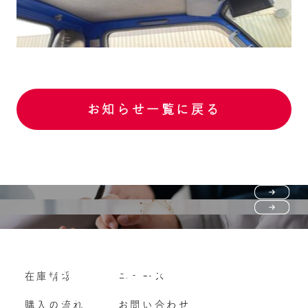
お知らせ一覧に戻る
Purchase flow
FAQ
購入の流れ
Vehicle purchase
在庫情報
ニュース
よくいただくご質問
車両買い取り
購入の流れ
お問い合わせ