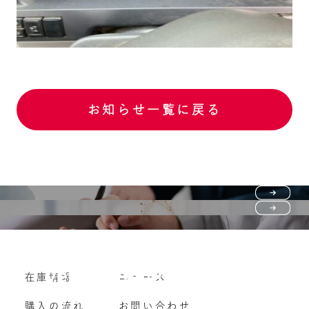
お知らせ一覧に戻る
Purchase flow
FAQ
購入の流れ
Vehicle purchase
在庫情報
ニュース
よくいただくご質問
車両買い取り
購入の流れ
お問い合わせ