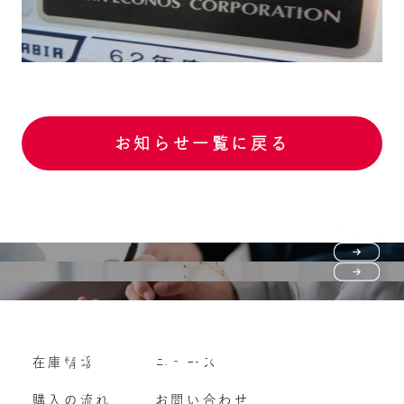
お知らせ一覧に戻る
Purchase flow
FAQ
購入の流れ
Vehicle purchase
在庫情報
ニュース
よくいただくご質問
車両買い取り
購入の流れ
お問い合わせ