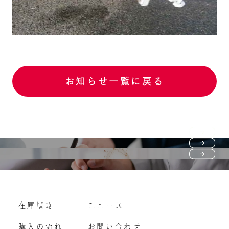
お知らせ一覧に戻る
Purchase flow
FAQ
購入の流れ
Vehicle purchase
在庫情報
ニュース
よくいただくご質問
車両買い取り
購入の流れ
お問い合わせ