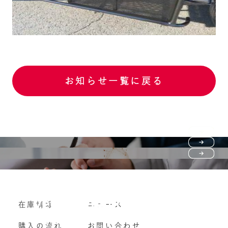
お知らせ一覧に戻る
Purchase flow
FAQ
購入の流れ
Vehicle purchase
在庫情報
ニュース
よくいただくご質問
車両買い取り
購入の流れ
お問い合わせ