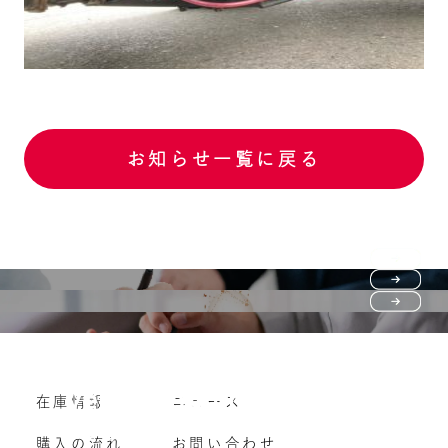
お知らせ一覧に戻る
Purchase flow
FAQ
購入の流れ
Vehicle purchase
在庫情報
ニュース
よくいただくご質問
車両買い取り
購入の流れ
お問い合わせ