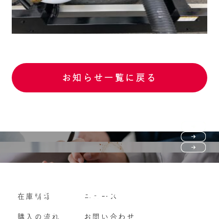
お知らせ一覧に戻る
Purchase flow
FAQ
購入の流れ
Vehicle purchase
在庫情報
ニュース
よくいただくご質問
車両買い取り
購入の流れ
お問い合わせ