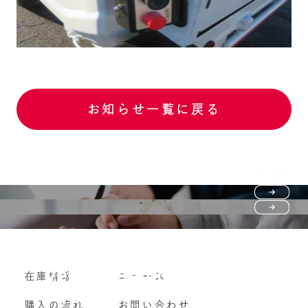
お知らせ一覧に戻る
Purchase flow
FAQ
購入の流れ
Vehicle purchase
在庫情報
ニュース
よくいただくご質問
車両買い取り
購入の流れ
お問い合わせ