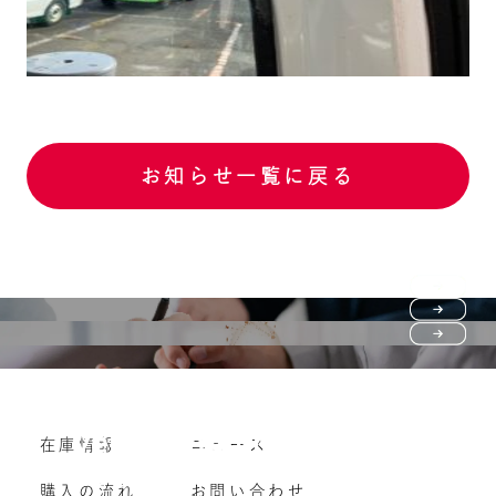
お知らせ一覧に戻る
Purchase flow
FAQ
購入の流れ
Vehicle purchase
在庫情報
ニュース
よくいただくご質問
車両買い取り
購入の流れ
お問い合わせ