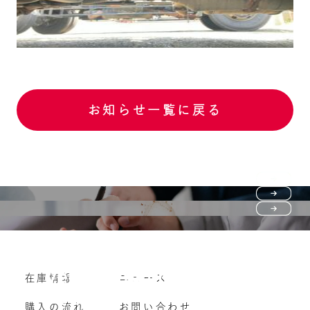
お知らせ一覧に戻る
Purchase flow
FAQ
購入の流れ
Vehicle purchase
在庫情報
ニュース
よくいただくご質問
車両買い取り
購入の流れ
お問い合わせ