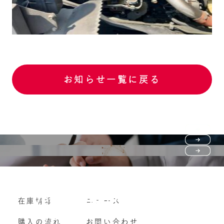
お知らせ一覧に戻る
Purchase flow
FAQ
購入の流れ
Vehicle purchase
在庫情報
ニュース
よくいただくご質問
車両買い取り
購入の流れ
お問い合わせ