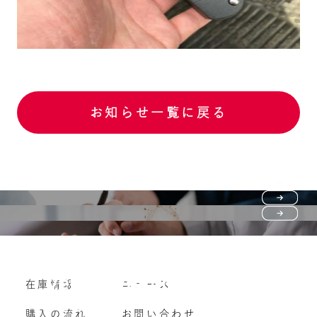
お知らせ一覧に戻る
Purchase flow
FAQ
購入の流れ
Vehicle purchase
在庫情報
ニュース
よくいただくご質問
車両買い取り
購入の流れ
お問い合わせ