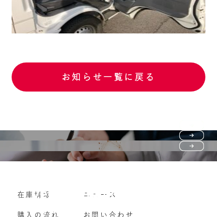
お知らせ一覧に戻る
Purchase flow
FAQ
購入の流れ
Vehicle purchase
在庫情報
ニュース
よくいただくご質問
車両買い取り
購入の流れ
お問い合わせ