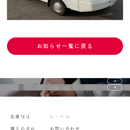
お知らせ一覧に戻る
Purchase flow
FAQ
購入の流れ
Vehicle purchase
在庫情報
ニュース
よくいただくご質問
車両買い取り
購入の流れ
お問い合わせ