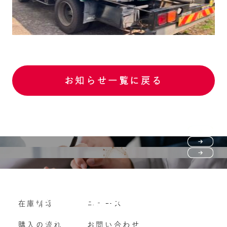
お知らせ一覧に戻る
Purchase flow
FAQ
購入の流れ
Vehicle purchase
在庫情報
ニュース
よくいただくご質問
車両買い取り
購入の流れ
お問い合わせ