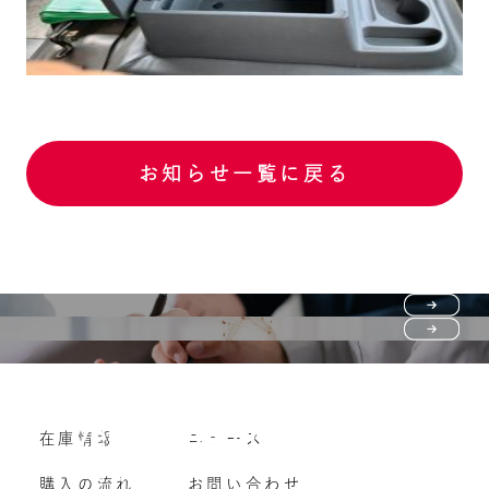
お知らせ一覧に戻る
Purchase flow
FAQ
購入の流れ
Vehicle purchase
在庫情報
ニュース
よくいただくご質問
車両買い取り
購入の流れ
お問い合わせ