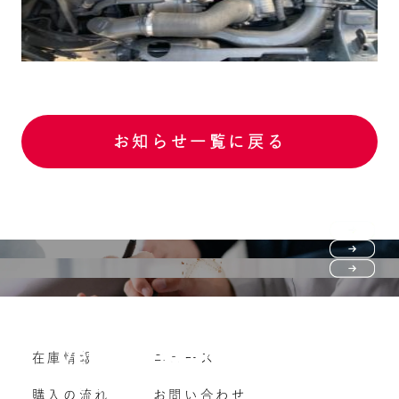
お知らせ一覧に戻る
Purchase flow
FAQ
購入の流れ
Vehicle purchase
在庫情報
ニュース
よくいただくご質問
車両買い取り
購入の流れ
お問い合わせ