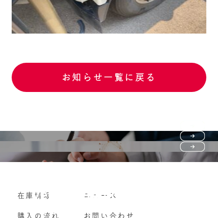
お知らせ一覧に戻る
Purchase flow
FAQ
購入の流れ
Vehicle purchase
在庫情報
ニュース
よくいただくご質問
車両買い取り
購入の流れ
お問い合わせ