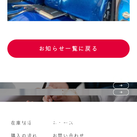
お知らせ一覧に戻る
Purchase flow
FAQ
購入の流れ
Vehicle purchase
在庫情報
ニュース
よくいただくご質問
車両買い取り
購入の流れ
お問い合わせ