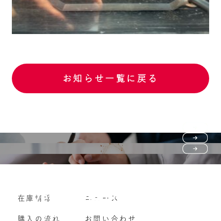
お知らせ一覧に戻る
Purchase flow
FAQ
購入の流れ
Vehicle purchase
在庫情報
ニュース
よくいただくご質問
車両買い取り
購入の流れ
お問い合わせ