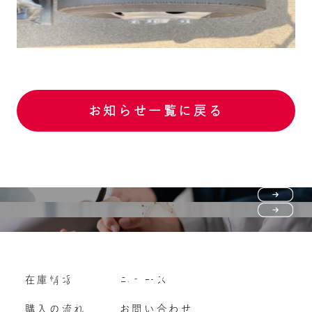
お知らせ一覧に戻る
Purchase flow
FAQ
購入の流れ
Vehicle purchase
在庫情報
ニュース
よくいただくご質問
車両買い取り
購入の流れ
お問い合わせ