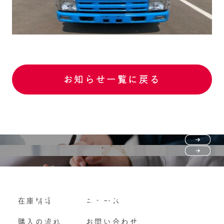
お知らせ一覧に戻る
Purchase flow
FAQ
購入の流れ
Vehicle purchase
在庫情報
ニュース
よくいただくご質問
車両買い取り
購入の流れ
お問い合わせ