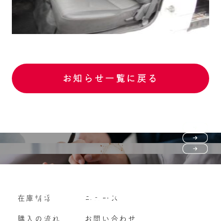
お知らせ一覧に戻る
Purchase flow
FAQ
購入の流れ
Vehicle purchase
在庫情報
ニュース
よくいただくご質問
車両買い取り
購入の流れ
お問い合わせ