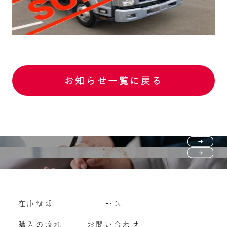
お知らせ一覧に戻る
Purchase flow
FAQ
購入の流れ
Vehicle purchase
在庫情報
ニュース
よくいただくご質問
車両買い取り
購入の流れ
お問い合わせ