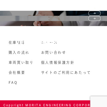
Purchase flow
FAQ
購入の流れ
Vehicle purchase
在庫情報
ニュース
よくいただくご質問
車両買い取り
購入の流れ
お問い合わせ
車両買い取り
個人情報保護方針
会社概要
サイトのご利用にあたって
FAQ
Copyright MORITA ENGINEERING CORPORATION