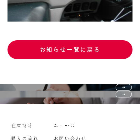
お知らせ一覧に戻る
Purchase flow
FAQ
購入の流れ
Vehicle purchase
在庫情報
ニュース
よくいただくご質問
車両買い取り
購入の流れ
お問い合わせ