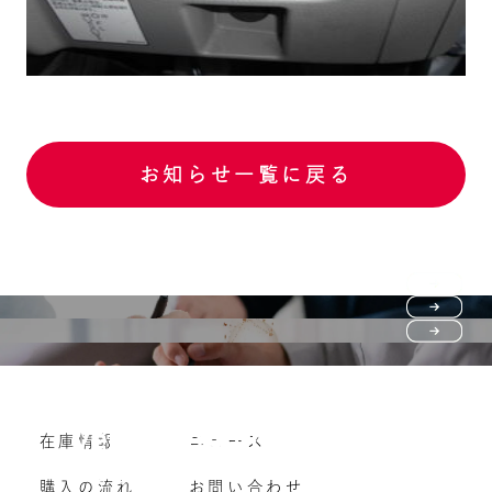
お知らせ一覧に戻る
Purchase flow
FAQ
購入の流れ
Vehicle purchase
在庫情報
ニュース
よくいただくご質問
車両買い取り
購入の流れ
お問い合わせ