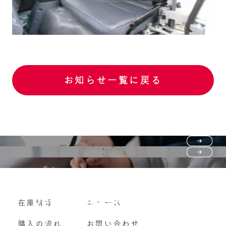
お知らせ一覧に戻る
Purchase flow
FAQ
購入の流れ
Vehicle purchase
在庫情報
ニュース
よくいただくご質問
車両買い取り
購入の流れ
お問い合わせ