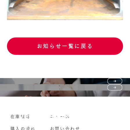
お知らせ一覧に戻る
Purchase flow
FAQ
購入の流れ
Vehicle purchase
在庫情報
ニュース
よくいただくご質問
車両買い取り
購入の流れ
お問い合わせ