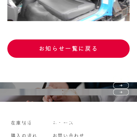
お知らせ一覧に戻る
Purchase flow
FAQ
購入の流れ
Vehicle purchase
在庫情報
ニュース
よくいただくご質問
車両買い取り
購入の流れ
お問い合わせ