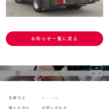
お知らせ一覧に戻る
Purchase flow
FAQ
購入の流れ
Vehicle purchase
在庫情報
ニュース
よくいただくご質問
車両買い取り
購入の流れ
お問い合わせ