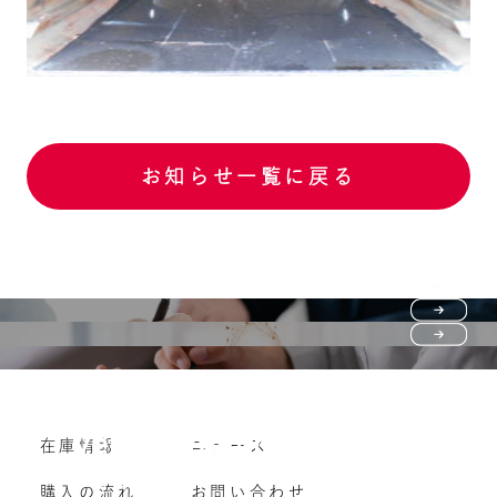
お知らせ一覧に戻る
Purchase flow
FAQ
購入の流れ
Vehicle purchase
在庫情報
ニュース
よくいただくご質問
車両買い取り
購入の流れ
お問い合わせ