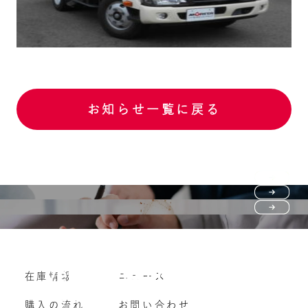
お知らせ一覧に戻る
Purchase flow
FAQ
購入の流れ
Vehicle purchase
在庫情報
ニュース
よくいただくご質問
車両買い取り
購入の流れ
お問い合わせ