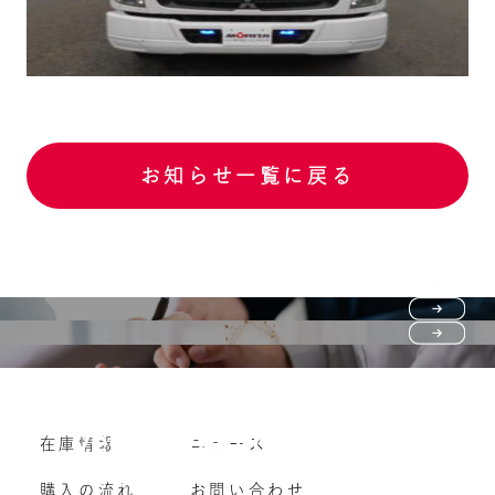
お知らせ一覧に戻る
Purchase flow
FAQ
購入の流れ
Vehicle purchase
在庫情報
ニュース
よくいただくご質問
車両買い取り
購入の流れ
お問い合わせ