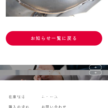
お知らせ一覧に戻る
Purchase flow
FAQ
購入の流れ
Vehicle purchase
在庫情報
ニュース
よくいただくご質問
車両買い取り
購入の流れ
お問い合わせ