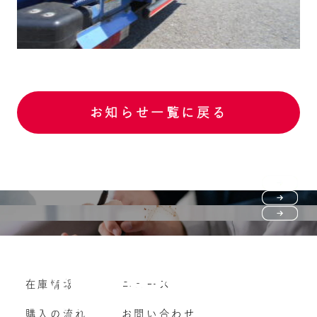
お知らせ一覧に戻る
Purchase flow
FAQ
購入の流れ
Vehicle purchase
在庫情報
ニュース
よくいただくご質問
車両買い取り
購入の流れ
お問い合わせ