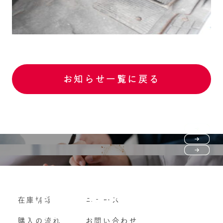
お知らせ一覧に戻る
Purchase flow
FAQ
購入の流れ
Vehicle purchase
在庫情報
ニュース
よくいただくご質問
車両買い取り
購入の流れ
お問い合わせ