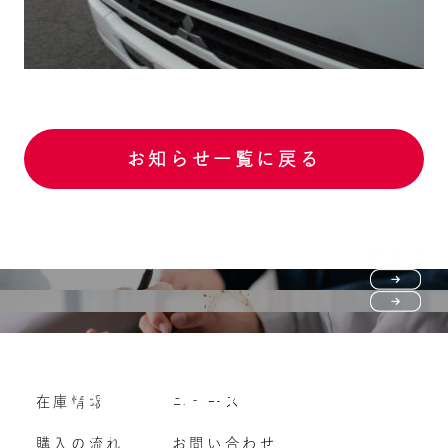
お知らせ一覧に戻る
Purchase flow
FAQ
購入の流れ
Vehicle purchase
在庫情報
ニュース
よくいただくご質問
車両買い取り
購入の流れ
お問い合わせ