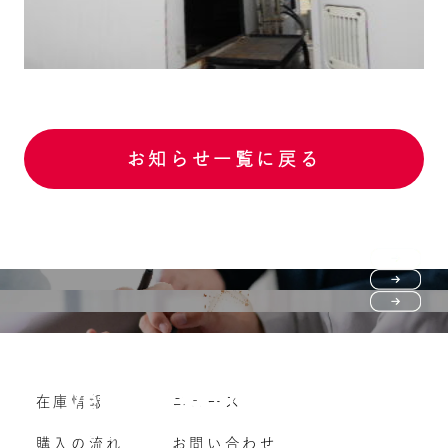
お知らせ一覧に戻る
Purchase flow
FAQ
購入の流れ
Vehicle purchase
在庫情報
ニュース
よくいただくご質問
車両買い取り
購入の流れ
お問い合わせ