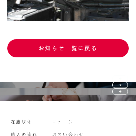
お知らせ一覧に戻る
Purchase flow
FAQ
購入の流れ
Vehicle purchase
在庫情報
ニュース
よくいただくご質問
車両買い取り
購入の流れ
お問い合わせ