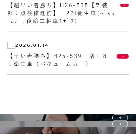
【超早い者勝ち】H26-505【架装
部：点検修理前】 22t衛生車(ﾊﾞｷｭ
ｰﾑｶｰ､後輪二軸車1ﾃﾞﾌ)
2026.01.14
【早い者勝ち】H25-539 増ｔ８
ｔ衛生車（バキュームカー）