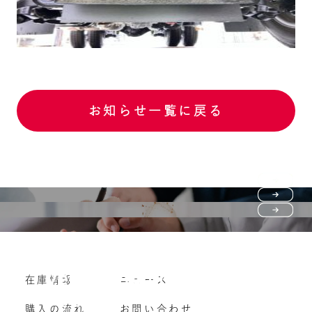
お知らせ一覧に戻る
Purchase flow
FAQ
購入の流れ
Vehicle purchase
在庫情報
ニュース
よくいただくご質問
車両買い取り
購入の流れ
お問い合わせ